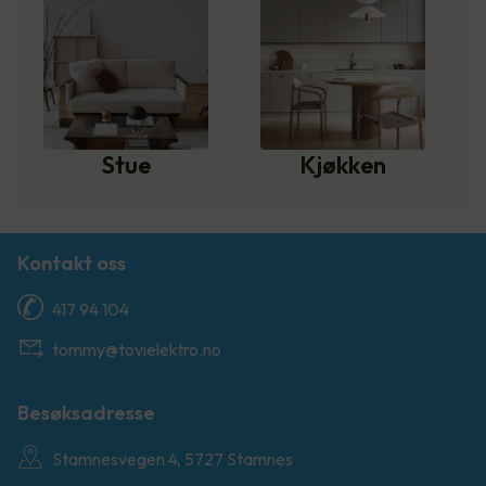
Stue
Kjøkken
Kontakt oss
417 94 104
tommy@tovielektro.no
Besøksadresse
Stamnesvegen 4, 5727 Stamnes