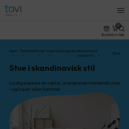
0
Butikk
Kurv
Søk
Hjem
Tjenester
Privat
Inspirasjonsguiden
Skandinavisk
Stue
interiørsti…
Stue i skandinavisk stil
La deg inspirere av vakker, skandinavisk interiørstil i stua
- og kopier stilen hjemme!