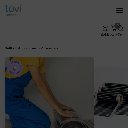
0
Butikk
Kurv
Søk
Nettbutikk
Varme
Varmefolie