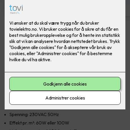
Varmefolie med
isolasjonsplate - Ferdig
montert pr kvm
Varmefolie 100cm som parkettunderlag, 70m
rull - fra Heatit Controls. Pris ferdig montert per
kvm.
Heatit Controls varmefolie 100cm 60W/m² med montering.
Spenning: 230VAC 50Hz
Effekt pr. m²: 60W eller 100W