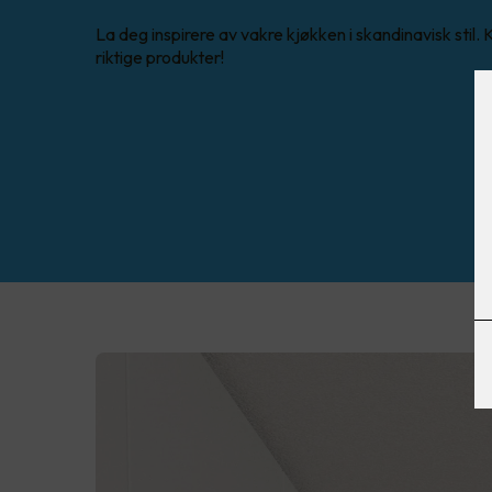
La deg inspirere av vakre kjøkken i skandinavisk stil.
riktige produkter!