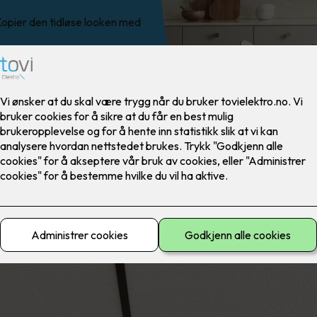
 Kopier den tidløse looken med