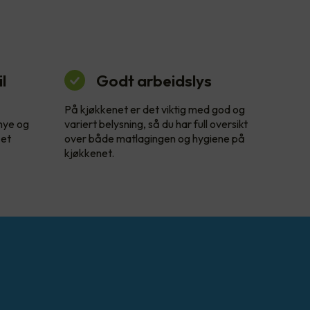
l
Godt arbeidslys
På kjøkkenet er det viktig med god og
 nye og
variert belysning, så du har full oversikt
 et
over både matlagingen og hygiene på
kjøkkenet.