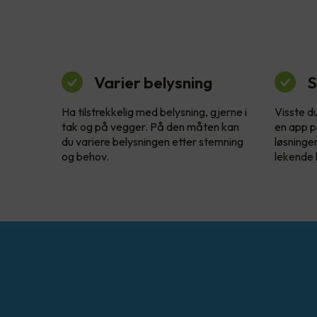
Varier belysning
S
Ha tilstrekkelig med belysning, gjerne i
Visste d
tak og på vegger. På den måten kan
en app p
du variere belysningen etter stemning
løsninge
og behov.
lekende l