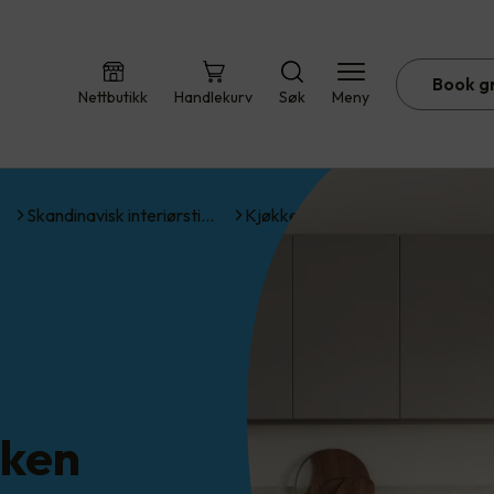
Book g
Nettbutikk
Handlekurv
Søk
Meny
Skandinavisk interiørsti…
Kjøkken
kken