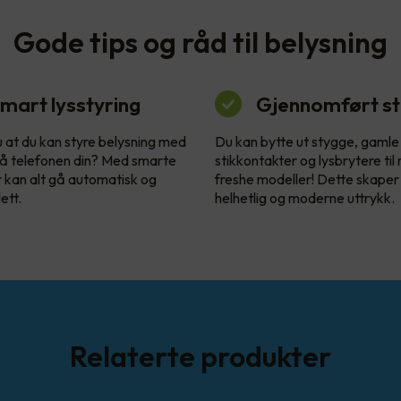
Gode tips og råd til belysning
mart lysstyring
Gjennomført sti
u at du kan styre belysning med
Du kan bytte ut stygge, gamle
å telefonen din? Med smarte
stikkontakter og lysbrytere til
r kan alt gå automatisk og
freshe modeller! Dette skaper
ett.
helhetlig og moderne uttrykk.
Relaterte produkter