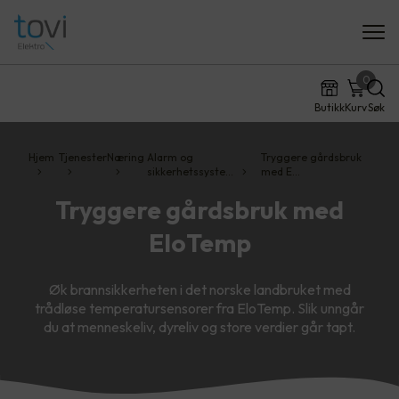
0
Butikk
Kurv
Søk
Hjem
Tjenester
Næring
Alarm og
Tryggere gårdsbruk
sikkerhetssyste…
med E…
Tryggere gårdsbruk med
EloTemp
Øk brannsikkerheten i det norske landbruket med
trådløse temperatursensorer fra EloTemp. Slik unngår
du at menneskeliv, dyreliv og store verdier går tapt.