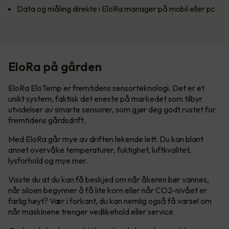
Data og måling direkte i EloRa manager på mobil eller pc
EloRa på gården
EloRa EloTemp er fremtidens sensorteknologi. Det er et
unikt system, faktisk det eneste på markedet som tilbyr
utvidelser av smarte sensorer, som gjør deg godt rustet for
fremtidens gårdsdrift.
Med EloRa går mye av driften lekende lett. Du kan blant
annet overvåke temperaturer, fuktighet, luftkvalitet,
lysforhold og mye mer.
Visste du at du kan få beskjed om når åkeren bør vannes,
når siloen begynner å få lite korn eller når CO2-nivået er
farlig høyt? Vær i forkant, du kan nemlig også få varsel om
når maskinene trenger vedlikehold eller service.