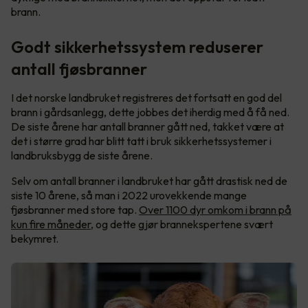
brann.
Godt sikkerhetssystem reduserer
antall fjøsbranner
I det norske landbruket registreres det fortsatt en god del
brann i gårdsanlegg, dette jobbes det iherdig med å få ned.
De siste årene har antall branner gått ned, takket være at
det i større grad har blitt tatt i bruk sikkerhetssystemer i
landbruksbygg de siste årene.
Selv om antall branner i landbruket har gått drastisk ned de
siste 10 årene, så man i 2022 urovekkende mange
fjøsbranner med store tap.
Over 1100 dyr omkom i brann på
kun fire måneder
, og dette gjør brannekspertene svært
bekymret.