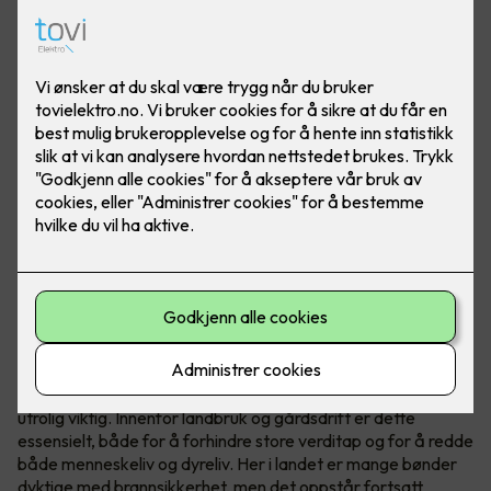
Ved å installere temperatursensorer i sikringsskapene får
du ekstra brannvakt på gården eller gartneriet ditt.
Brannsikkerhet redder liv
Uansett hvilken bransje du jobber i er brannsikkerheten
utrolig viktig. Innenfor landbruk og gårdsdrift er dette
essensielt, både for å forhindre store verditap og for å redde
både menneskeliv og dyreliv. Her i landet er mange bønder
dyktige med brannsikkerhet, men det oppstår fortsatt