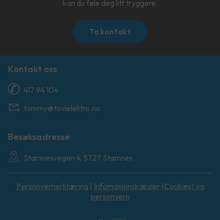
kan du føle deg litt tryggere.
Ta kontakt
Kontakt oss
417 94 104
tommy@tovielektro.no
Besøksadresse
Stamnesvegen 4, 5727 Stamnes
Personvernerklæring
|
Infomasjonskapsler (Cookies) og
personvern