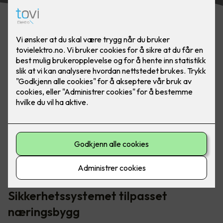
Elotec Ajax-systemet inneholder blant annet brannalarm,
vannalarm, innbruddsalarm, kameraovervåking og
smarthusstyring.
Sikkerhetssystemet tilpasset
næringsbygg