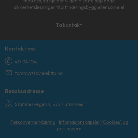
med oss, så hjelper vi deg å sette opp gode
sikkerhetsløsninger til ditt næringsbygg eller sameie!
Ta kontakt
Kontakt oss
417 94 104
tommy@tovielektro.no
Besøksadresse
Stamnesvegen 4, 5727 Stamnes
Personvernerklæring
|
Infomasjonskapsler (Cookies) og
personvern