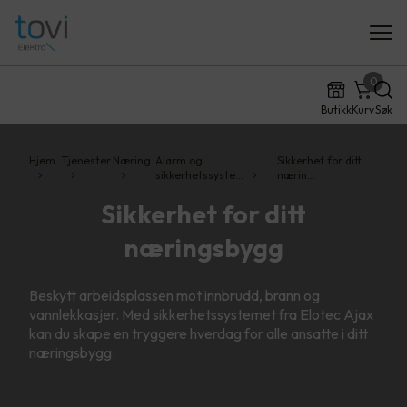
0
Butikk
Kurv
Søk
Hjem
Tjenester
Næring
Alarm og
Sikkerhet for ditt
sikkerhetssyste…
nærin…
Sikkerhet for ditt
næringsbygg
Beskytt arbeidsplassen mot innbrudd, brann og
vannlekkasjer. Med sikkerhetssystemet fra Elotec Ajax
kan du skape en tryggere hverdag for alle ansatte i ditt
næringsbygg.