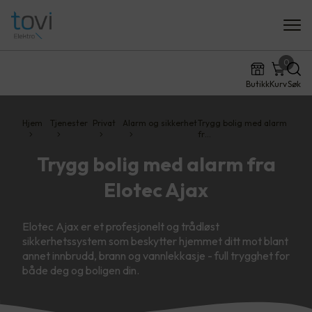
0
Butikk
Kurv
Søk
Hjem
Tjenester
Privat
Alarm og sikkerhet
Trygg bolig med alarm
fr…
Trygg bolig med alarm fra
Elotec Ajax
Elotec Ajax er et profesjonelt og trådløst
sikkerhetssystem som beskytter hjemmet ditt mot blant
annet innbrudd, brann og vannlekkasje - full trygghet for
både deg og boligen din.