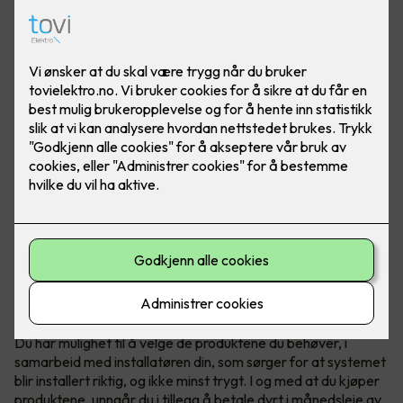
Teknologi fra Elotec redder liv
Elotec Ajax er et profesjonelt og trådløst sikkerhetssystem
som beskytter hjemmet ditt mot blant annet innbrudd, brann
og vannlekkasje - full trygghet for både deg og boligen din.
Du har mulighet til å velge de produktene du behøver, i
samarbeid med installatøren din, som sørger for at systemet
blir installert riktig, og ikke minst trygt. I og med at du kjøper
produktene, unngår du i tillegg å betale dyrt i månedsleie av