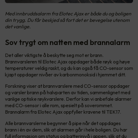
Med innbruddsalarm fra Elotec Ajax er både du og boligen
din trygg. Du får beskjed så fort det er bevegelse utenom
det vanlige.
Sov trygt om natten med brannalarm
Det aller viktigste å beskytte seg mot er brann.
Brannvarsleren til Elotec Ajax oppdager både røyk og høye
temperaturer veldig raskt, og du kan også få CO-sensor som
kjapt oppdager nivåer av karbonmonoksid i hjemmet ditt.
Forskning viser at brannvarslere med CO-sensor oppdager
og varsler brann på halvparten av tiden, sammenlignet med
vanlige optiske røykvarslere. Derfor kan vi anbefale alarmer
med CO-sensor i alle rom, spesielt på soverommet.
Brannalarm fra Elotec Ajax oppfyller kravene til TEK17.
Alle brannvarslerne begynner å pipe når det oppdages
brann i én av dem, slik at alarmen går i hele boligen. Du har
full informasjon om status og batterinivå i appen, slik at du