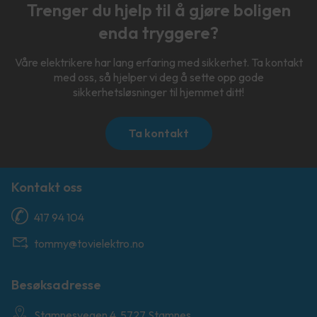
Trenger du hjelp til å gjøre boligen
enda tryggere?
Våre elektrikere har lang erfaring med sikkerhet. Ta kontakt
med oss, så hjelper vi deg å sette opp gode
sikkerhetsløsninger til hjemmet ditt!
Ta kontakt
Kontakt oss
417 94 104
tommy@tovielektro.no
Besøksadresse
Stamnesvegen 4, 5727 Stamnes