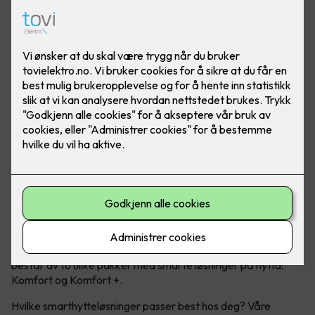
Moderne teknologi kan ta hytteopplevelsen til et nytt nivå!
Micro Matic har nå lansert Smarthytte – et konsept som
består av to ulike pakker med smarte løsninger på hytta:
Komfort og Komfort +.
Hvilke smarthytteløsninger passer best hos deg? Våre