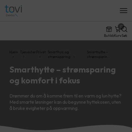
0
Butikk
Kurv
Søk
Hjem
Tjenester
Privat
Smarthus og
Smarthytte –
strømsparing
strømsparin…
Smarthytte – strømsparing
og komfort i fokus
Drømmer du om å komme frem til en varm og lun hytte?
Med smarte løsninger kan du begynne hyttekosen, uten
å bruke evigheter på oppvarming.