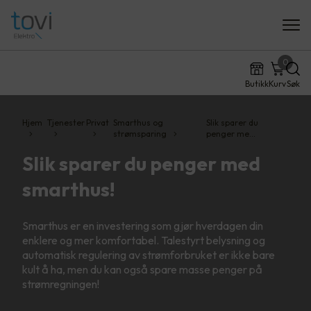
0
Butikk
Kurv
Søk
Hjem
Tjenester
Privat
Smarthus og
Slik sparer du
strømsparing
penger me…
Slik sparer du penger med
smarthus!
Smarthus er en investering som gjør hverdagen din
enklere og mer komfortabel. Talestyrt belysning og
automatisk regulering av strømforbruket er ikke bare
kult å ha, men du kan også spare masse penger på
strømregningen!