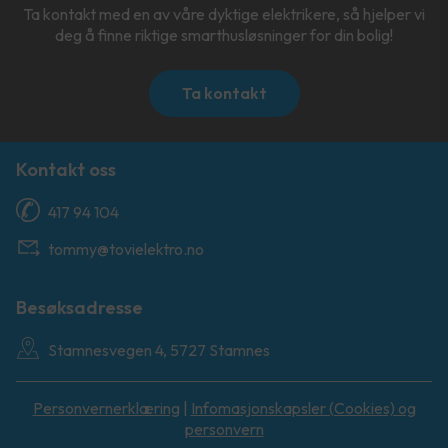
Ta kontakt med en av våre dyktige elektrikere, så hjelper vi
deg å finne riktige smarthusløsninger for din bolig!
Ta kontakt
Kontakt oss
417 94 104
tommy@tovielektro.no
Besøksadresse
Stamnesvegen 4, 5727 Stamnes
Personvernerklæring
|
Infomasjonskapsler (Cookies) og
personvern