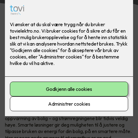
Smarthus er en god økonomisk
investering
I Norge er vi vant til å måtte bruke en god del energi til
oppvarming av bolig – og strømregningene blir tidvis veldig
høye. Smarte løsninger gir deg muligheten til å justere og
tilpasse bruken av energi for din bolig, på en smartere måte.
Her er noen gode grunner til at smarthus er en god