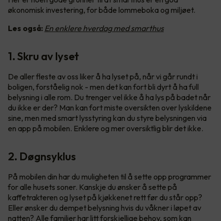
økonomisk investering, for både lommeboka og miljøet.
Les også:
En enklere hverdag med smarthus
1. Skru av lyset
De aller fleste av oss liker å ha lyset på, når vi går rundt i
boligen, forståelig nok - men det kan fort bli dyrt å ha full
belysning i alle rom. Du trenger vel ikke å ha lys på badet når
du ikke er der? Man kan fort miste oversikten over lyskildene
sine, men med smart lysstyring kan du styre belysningen via
en app på mobilen. Enklere og mer oversiktlig blir det ikke.
2. Døgnsyklus
På mobilen din har du muligheten til å sette opp programmer
for alle husets soner. Kanskje du ønsker å sette på
kaffetrakteren og lyset på kjøkkenet rett før du står opp?
Eller ønsker du dempet belysning hvis du våkner i løpet av
natten? Alle familier har litt forskjellige behov, som kan