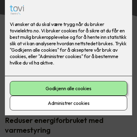
Smart varmestyring gir deg full kontroll på
energiforbruket ditt i hele boligen. Dette kan du enkelt
styre fra et veggpanel.
Reduser energiforbruket med
varmestyring