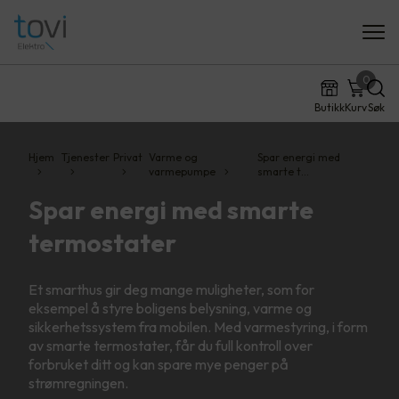
0
Butikk
Kurv
Søk
Hjem
Tjenester
Privat
Varme og
Spar energi med
varmepumpe
smarte t…
Spar energi med smarte
termostater
Et smarthus gir deg mange muligheter, som for
eksempel å styre boligens belysning, varme og
sikkerhetssystem fra mobilen. Med varmestyring, i form
av smarte termostater, får du full kontroll over
forbruket ditt og kan spare mye penger på
strømregningen.