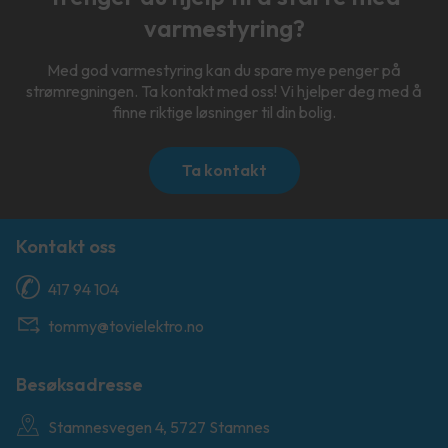
varmestyring?
Med god varmestyring kan du spare mye penger på
strømregningen. Ta kontakt med oss! Vi hjelper deg med å
finne riktige løsninger til din bolig.
Ta kontakt
Kontakt oss
417 94 104
tommy@tovielektro.no
Besøksadresse
Stamnesvegen 4, 5727 Stamnes