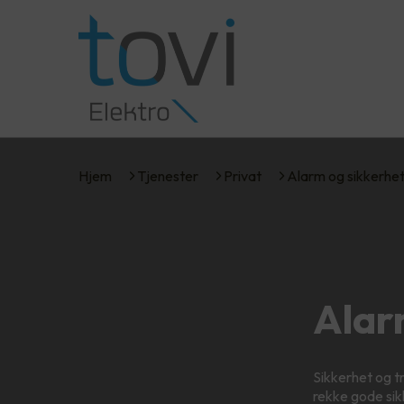
Hjem
Tjenester
Privat
Alarm og sikkerhe
Alar
Sikkerhet og try
rekke gode sik