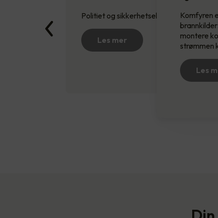
Komfyren e
Politiet og sikkerhetseksperter har gjen
brannkilder
montere kom
Les mer
strømmen ku
Les m
Din 