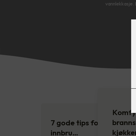
vannlekkasje.
Komfyr
branns
7 gode tips for å unngå
kjøkke
innbru…