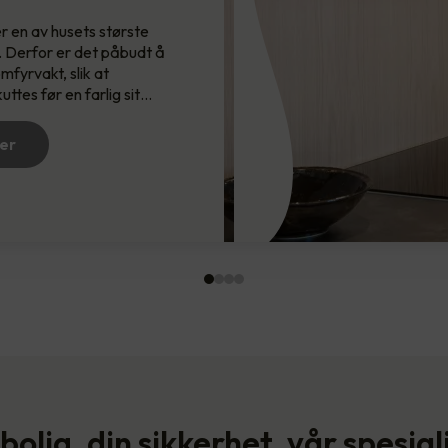
r en av husets største
…
Brannsikring redder liv. Det er derfor v…
. Derfor er det påbudt å
fyrvakt, slik at
Les mer
ttes før en farlig sit…
er
bolig, din sikkerhet, vår spesial