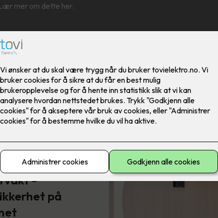
 Lær mer om dette her.
vakt -
ikkerhet på
Slik sikrer du boligen mot
net
bra…