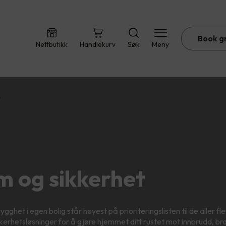
Book g
Nettbutikk
Handlekurv
Søk
Meny
t
m og sikkerhet
gghet i egen bolig står høyest på prioriteringslisten til de aller fles
kerhetsløsninger for å gjøre hjemmet ditt rustet mot innbrudd, br