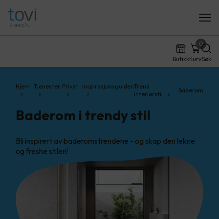
0
Butikk
Kurv
Søk
Hjem
Tjenester
Privat
Inspirasjonsguiden
Trend
Baderom
interiørstil
Baderom i trendy stil
Bli inspirert av baderomstrendene - og skap den lekne
og freshe stilen!