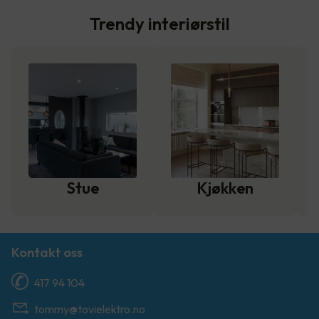
Trendy interiørstil
Stue
Kjøkken
Kontakt oss
417 94 104
tommy@tovielektro.no