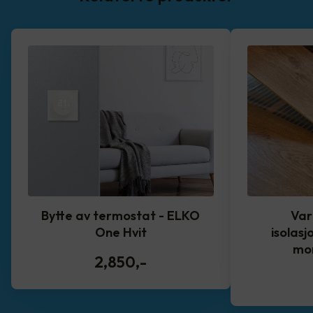
Bytte av termostat - ELKO
Var
One Hvit
isolasj
mo
2,850
,-