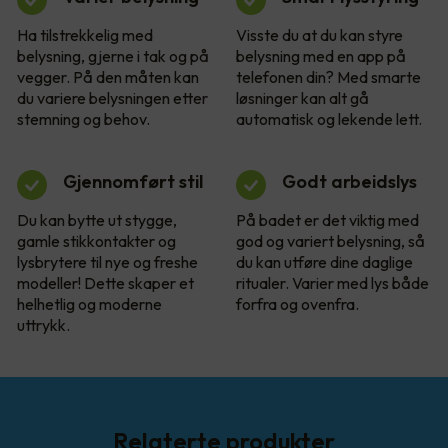
Ha tilstrekkelig med
Visste du at du kan styre
belysning, gjerne i tak og på
belysning med en app på
vegger. På den måten kan
telefonen din? Med smarte
du variere belysningen etter
løsninger kan alt gå
stemning og behov.
automatisk og lekende lett.
Gjennomført stil
Godt arbeidslys
Du kan bytte ut stygge,
På badet er det viktig med
gamle stikkontakter og
god og variert belysning, så
lysbrytere til nye og freshe
du kan utføre dine daglige
modeller! Dette skaper et
ritualer. Varier med lys både
helhetlig og moderne
forfra og ovenfra.
uttrykk.
Relaterte produkter