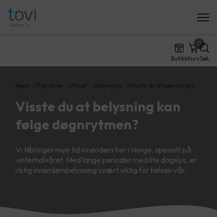
0
Butikk
Kurv
Søk
Hjem
Tjenester
Privat
Belysning
Visste du at belysning k…
Visste du at belysning kan
følge døgnrytmen?
Vi tilbringer mye tid innendørs her i Norge, spesielt på
vinterhalvåret. Med lange perioder med lite dagslys, er
riktig innendørsbelysning svært viktig for helsen vår.