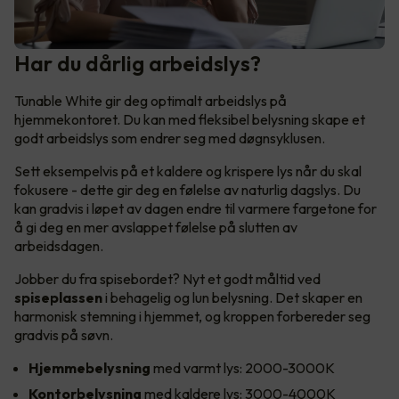
Har du dårlig arbeidslys?
Tunable White gir deg optimalt arbeidslys på
hjemmekontoret. Du kan med fleksibel belysning skape et
godt arbeidslys som endrer seg med døgnsyklusen.
Sett eksempelvis på et kaldere og krispere lys når du skal
fokusere - dette gir deg en følelse av naturlig dagslys. Du
kan gradvis i løpet av dagen endre til varmere fargetone for
å gi deg en mer avslappet følelse på slutten av
arbeidsdagen.
Jobber du fra spisebordet? Nyt et godt måltid ved
spiseplassen
i behagelig og lun belysning. Det skaper en
harmonisk stemning i hjemmet, og kroppen forbereder seg
gradvis på søvn.
Hjemmebelysning
med varmt lys: 2000-3000K
Kontorbelysning
med kaldere lys: 3000-4000K