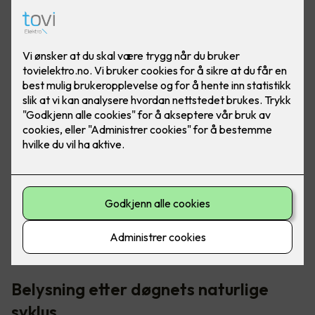
I norden har vi veldig varierende lysmengde - fra "polar
natt" til midnattssol. Det er her riktig belysning blir så
viktig, for å opprettholde riktig døgnrytme.
Belysning etter døgnets naturlige
syklus