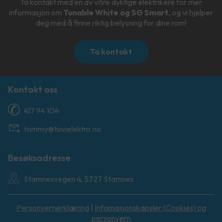
Ta kontakt med en av våre dyktige elektrikere for mer
informasjon om
Tunable White og SG Smart
, og vi hjelper
deg med å finne riktig belysning for dine rom!
Ta kontakt
Kontakt oss
417 94 104
tommy@tovielektro.no
Besøksadresse
Stamnesvegen 4, 5727 Stamnes
Personvernerklæring
|
Infomasjonskapsler (Cookies) og
personvern