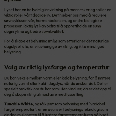
Lyset har en betydelig innvirkning på mennesker og spiller en
viktig rolle i vårt daglige liv. Det hjelper oss med å regulere
søvnsyklusen vår, hormonbalansen, og andre biologiske
prosesser. Riktig lys kan bidra til å opprettholde en sunn
døgnrytme og bedre søvnkvalitet.
For å skape et belysningsmiljø som etterligner det naturlige
dagslyset ute, er vi avhengige av riktig, og ikke minst god
belysning.
Valg av riktig lysfarge og temperatur
Du kan veksle mellom varm eller kald belysning, for å imitere
naturlig varmt eller kaldt dagslys, når du ønsker det. Det er
spesielt praktisk om du har rom uten vinduer, da er det opp til
deg å skape riktig atmosfære med lyssetting.
Tunable White
, også kjent som belysning med "variabel
fargetemperatur", er en avansert belysningsteknologi som
gir deg muligheten til å justere fargetemperaturen på lyset.