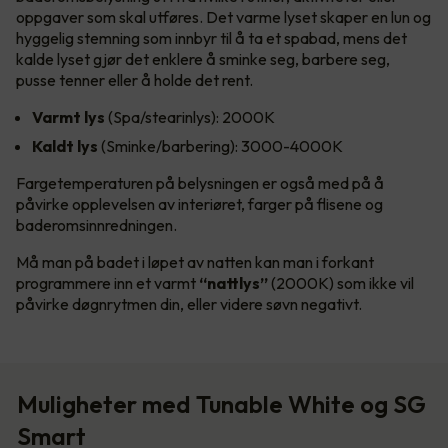
oppgaver som skal utføres. Det varme lyset skaper en lun og
hyggelig stemning som innbyr til å ta et spabad, mens det
kalde lyset gjør det enklere å sminke seg, barbere seg,
pusse tenner eller å holde det rent.
Varmt lys
(Spa/stearinlys): 2000K
Kaldt lys
(Sminke/barbering): 3000-4000K
Fargetemperaturen på belysningen er også med på å
påvirke opplevelsen av interiøret, farger på flisene og
baderomsinnredningen.
Må man på badet i løpet av natten kan man i forkant
programmere inn et varmt
“nattlys”
(2000K) som ikke vil
påvirke døgnrytmen din, eller videre søvn negativt.
Muligheter med Tunable White og SG
Smart