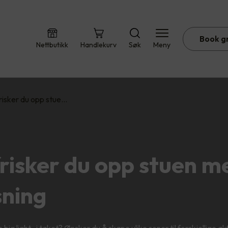
Book g
Nettbutikk
Handlekurv
Søk
Meny
frisker du opp stue…
frisker du opp stuen m
sning
 big light» i taket? Ønsker du å skape ulike soner til forskjellige ak