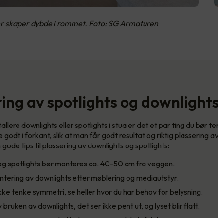
er skaper dybde i rommet. Foto: SG Armaturen
ring av spotlights og downlight
tallere downlights eller spotlights i stua er det et par ting du bør t
e godt i forkant, slik at man får godt resultat og riktig plassering a
 gode tips til plassering av downlights og spotlights:
og spotlights bør monteres ca. 40-50 cm fra veggen.
tering av downlights etter møblering og mediautstyr.
kke tenke symmetri, se heller hvor du har behov for belysning.
 bruken av downlights, det ser ikke pent ut, og lyset blir flatt.