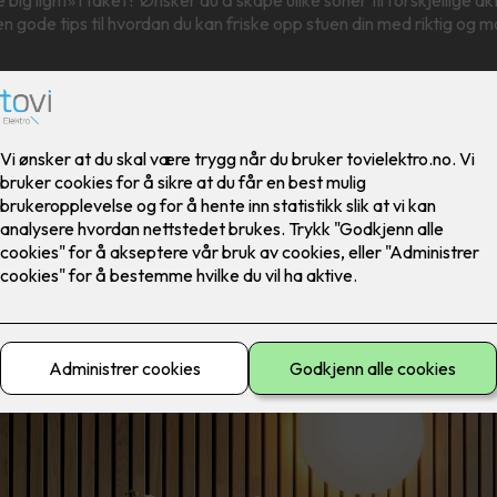
en gode tips til hvordan du kan friske opp stuen din med riktig og 