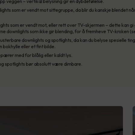
pp veggen – vertikal belysning gir en dybdefølelse.
ghts som er vendt mot sittegruppe, da blir du kanskje blendet når 
ghts som er vendt mot, eller rett over TV-skjermen – dette kan gi 
ne downlights som ikke gir blending, for å fremheve TV-kroken (se
justerbare downlights og spotlights, da kan du belyse spesielle tin
 bokhylle eller et fint bilde.
rer med for blålig eller kaldt lys.
g spotlights bør absolutt være dimbare.