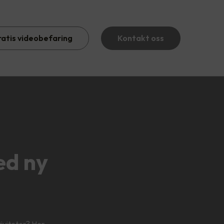
ratis videobefaring
Kontakt oss
ed ny
tiviteter? Her