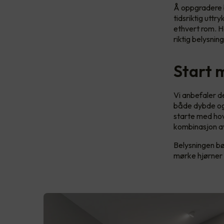
Å oppgradere b
tidsriktig uttr
ethvert rom. He
riktig belysnin
Start 
Vi anbefaler de
både dybde og 
starte med hov
kombinasjon av
Belysningen bø
mørke hjørner 