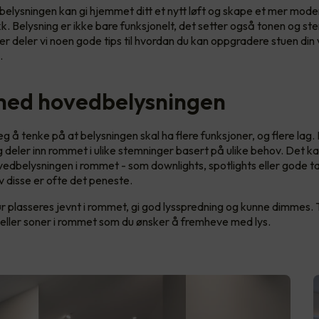
elysningen kan gi hjemmet ditt et nytt løft og skape et mer mod
ykk. Belysning er ikke bare funksjonelt, det setter også tonen og st
r deler vi noen gode tips til hvordan du kan oppgradere stuen din 
g.
med hovedbelysningen
g å tenke på at belysningen skal ha flere funksjoner, og flere lag
deler inn rommet i ulike stemninger basert på ulike behov. Det ka
edbelysningen i rommet - som downlights, spotlights eller gode t
 disse er ofte det peneste.
r plasseres jevnt i rommet, gi god lysspredning og kunne dimmes.
eller soner i rommet som du ønsker å fremheve med lys.