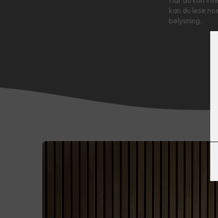
kan du lese no
belysning.