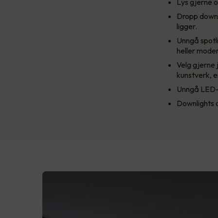
Lys gjerne o
Dropp downli
ligger.
Unngå spotli
heller moder
Velg gjerne 
kunstverk, en
Unngå LED-pæ
Downlights o