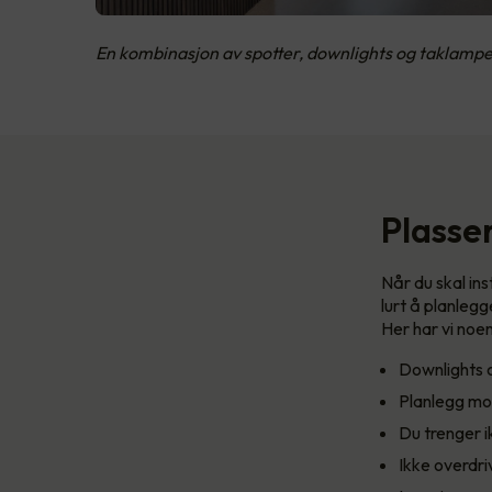
En kombinasjon av spotter, downlights og taklamp
Plasse
Når du skal ins
lurt å planlegg
Her har vi noen
Downlights 
Planlegg mon
Du trenger i
Ikke overdriv