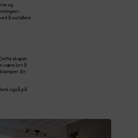
erne og
emningen i
ved å installere
. Dette skaper
n være lurt å
aklamper. En
 Tenk også på