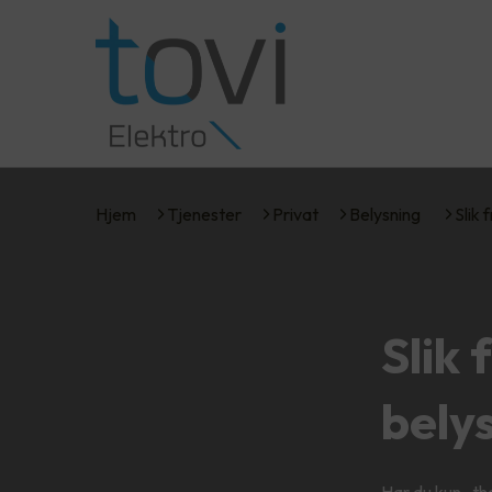
Hjem
Tjenester
Privat
Belysning
Slik 
Slik 
bely
Har du kun «the