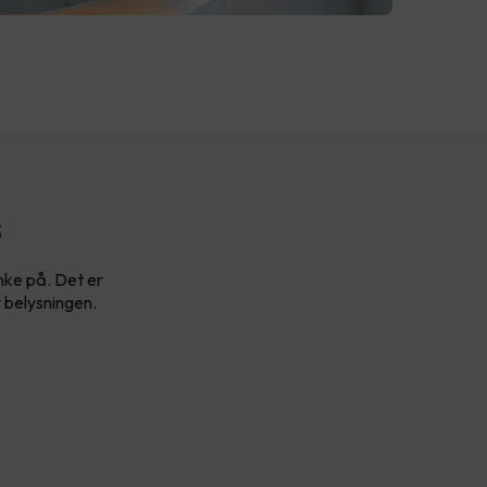
s
enke på. Det er
v belysningen.