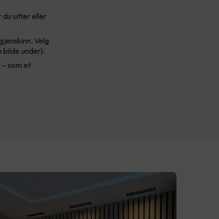
du sitter eller
gjenskinn. Velg
 bilde under).
g – som et