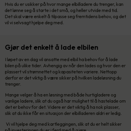
Hvis du er usikker på hvor mange elbilladere du trenger, kan
det lønne seg å starte i det små, og heller utvide med tid.
Det skal være enkelt å tilpasse seg fremtidens behov, og det
vil vi selvsagt hjelpe deg med.
Gjør det enkelt å lade elbilen
I løpet av en dag vil ansatte med elbil ha behov for å lade
bilen på ulike tider. Avhengig av når den lades og hvor den er
plassert vil strømnettet og kapasiteten variere. Nettopp
derfor er det viktig å være sikker på hvilken ladeløsning du
trenger.
Mange velger å ha en løsning med både hurtigladere og
vanlige ladere, slik at du også har mulighet til å hastelade om
det er behov for det. Videre er det viktig å ha nok plasser,
slik at du ikke får en situasjon der elbilladeren aldri er ledig.
Vi vil hjelpe deg med kartleggingen, slik at du er helt sikker
på investeringen du er i ferd med å gjøre.