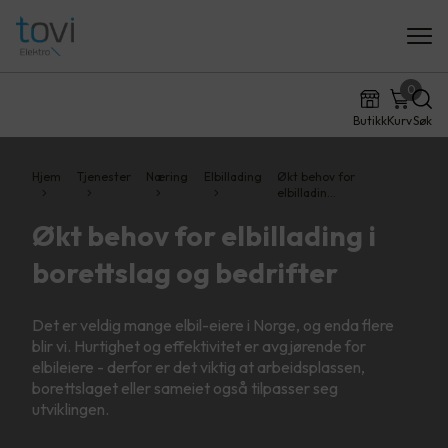
0
Butikk
Kurv
Søk
Hjem
Tjenester
Næring
Elbillading
Økt behov for
elbilladin…
Økt behov for elbillading i
borettslag og bedrifter
Det er veldig mange elbil-eiere i Norge, og enda flere
blir vi. Hurtighet og effektivitet er avgjørende for
elbileiere - derfor er det viktig at arbeidsplassen,
borettslaget eller sameiet også tilpasser seg
utviklingen.