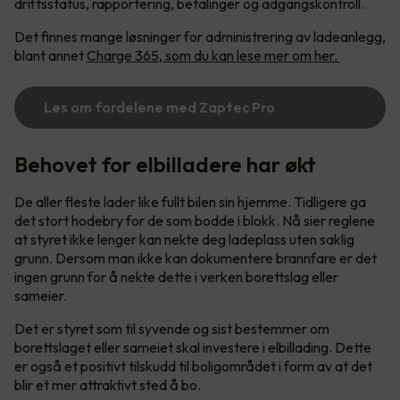
driftsstatus, rapportering, betalinger og adgangskontroll.
Det finnes mange løsninger for administrering av ladeanlegg,
blant annet
Charge 365, som du kan lese mer om her.
Les om fordelene med Zaptec Pro
Behovet for elbilladere har økt
De aller fleste lader like fullt bilen sin hjemme. Tidligere ga
det stort hodebry for de som bodde i blokk. Nå sier reglene
at styret ikke lenger kan nekte deg ladeplass uten saklig
grunn. Dersom man ikke kan dokumentere brannfare er det
ingen grunn for å nekte dette i verken borettslag eller
sameier.
Det er styret som til syvende og sist bestemmer om
borettslaget eller sameiet skal investere i elbillading. Dette
er også et positivt tilskudd til boligområdet i form av at det
blir et mer attraktivt sted å bo.