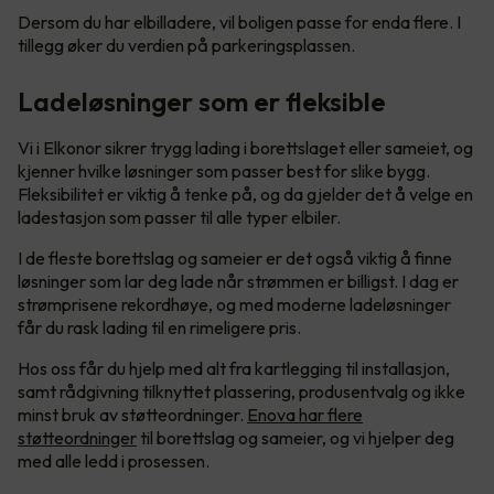
Dersom du har elbilladere, vil boligen passe for enda flere. I
tillegg øker du verdien på parkeringsplassen.
Ladeløsninger som er fleksible
Vi i Elkonor sikrer trygg lading i borettslaget eller sameiet, og
kjenner hvilke løsninger som passer best for slike bygg.
Fleksibilitet er viktig å tenke på, og da gjelder det å velge en
ladestasjon som passer til alle typer elbiler.
I de fleste borettslag og sameier er det også viktig å finne
løsninger som lar deg lade når strømmen er billigst. I dag er
strømprisene rekordhøye, og med moderne ladeløsninger
får du rask lading til en rimeligere pris.
Hos oss får du hjelp med alt fra kartlegging til installasjon,
samt rådgivning tilknyttet plassering, produsentvalg og ikke
minst bruk av støtteordninger.
Enova har flere
støtteordninger
til borettslag og sameier, og vi hjelper deg
med alle ledd i prosessen.