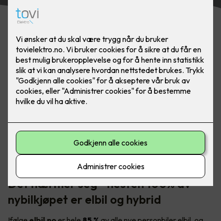
I Norge er det et stort, og voksende behov for tilgjengelige
elbilladere - både i borettslaget og på arbeidsplassen.
Foto: Marthe Thu (for Zaptec)
Det nærmer seg - nesten 100% av
nybilkjøpet er elbil og hybrid
Ifølge
elbil.no
er hele
85 %
av alle nye personbiler elbil, og