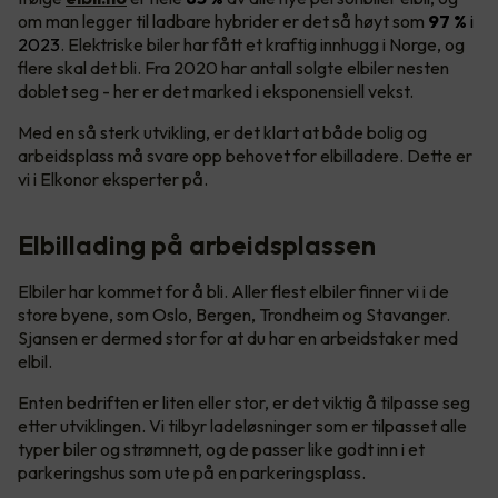
om man legger til ladbare hybrider er det så høyt som
97 %
i
2023
. Elektriske biler har fått et kraftig innhugg i Norge, og
flere skal det bli. Fra 2020 har antall solgte elbiler nesten
doblet seg - her er det marked i eksponensiell vekst.
Med en så sterk utvikling, er det klart at både bolig og
arbeidsplass må svare opp behovet for elbilladere. Dette er
vi i Elkonor eksperter på.
Elbillading på arbeidsplassen
Elbiler har kommet for å bli. Aller flest elbiler finner vi i de
store byene, som Oslo, Bergen, Trondheim og Stavanger.
Sjansen er dermed stor for at du har en arbeidstaker med
elbil.
Enten bedriften er liten eller stor, er det viktig å tilpasse seg
etter utviklingen. Vi tilbyr ladeløsninger som er tilpasset alle
typer biler og strømnett, og de passer like godt inn i et
parkeringshus som ute på en parkeringsplass.