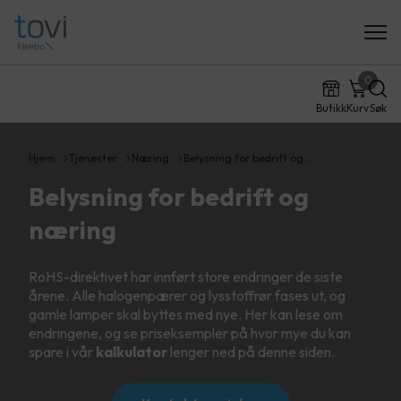
0
Butikk
Kurv
Søk
Hjem
Tjenester
Næring
Belysning for bedrift og…
Belysning for bedrift og
næring
RoHS-direktivet har innført store endringer de siste
årene. Alle halogenpærer og lysstoffrør fases ut, og
gamle lamper skal byttes med nye. Her kan lese om
endringene, og se priseksempler på hvor mye du kan
spare i vår
kalkulator
lenger ned på denne siden.