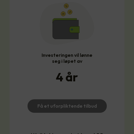
Investeringen vil lønne
seg i løpet av
4
år
Få et uforpliktende tilbud