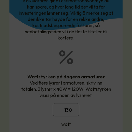
Kalkulatoren gir et estimat for hvor mye du
kan spare, og hvor lang tid det vil ta før
investeringen lønner seg. Viktig å merke seg at
den ikke tar høyde for en rekke andre,
kostnadsbesparende faktorer, så
nedbetalingstiden vil i de fleste tilfeller bli
kortere.
Wattstyrken på dagens armaturer
Ved flere lysrør i armaturen, skriv inn
totalen: 3 lysrør x 40W = 120W. Wattstyrken
vises på enden av lysrøret.
watt