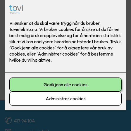
Vis flere
filtre
Komfyrvakt mKomfy Wally
m/trådløs sensor
Komfyrvakt mKomfy 25 Wally fra CTM
Lyng.
5,750
,-
Kontakt oss
417 94 104