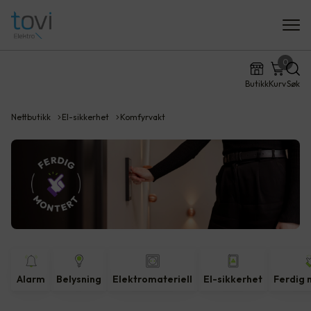
0
Butikk
Kurv
Søk
Nettbutikk
El-sikkerhet
Komfyrvakt
Alarm
Belysning
Elektromateriell
El-sikkerhet
Ferdig 