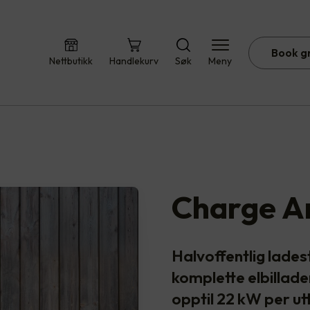
Book g
Nettbutikk
Handlekurv
Søk
Meny
Charge A
Halvoffentlig lades
komplette elbillade
opptil 22 kW per u