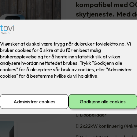
kompatibel med OCP
skytjeneste. Med d
biler samtidig med 
industridesign som 
også ser stilig ut p
Charge Amps Aura er nøye ut
tidligere sjefsdesigner hos s
bærekraftig gjenvunnet alumi
mulighet til å velge selv om 
annen skytjeneste. Alt for å g
sluttbrukere.
o Aura:
 Dobbellader
 2x22kW kontinuerlig (44k