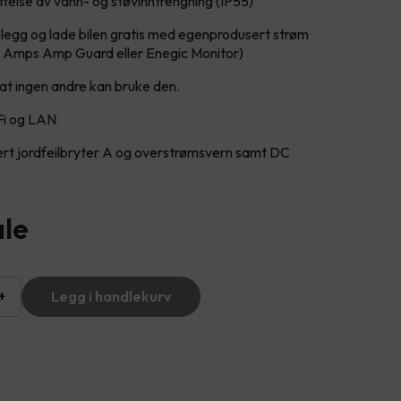
ttelse av vann- og støvinntrengning (IP55)
eanlegg og lade bilen gratis med egenprodusert strøm
ge Amps Amp Guard eller Enegic Monitor)
k at ingen andre kan bruke den.
iFi og LAN
t jordfeilbryter A og overstrømsvern samt DC
ale
+
Legg i handlekurv