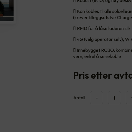
 Robust (IK10) og høy besky
 Kan kobles til alle solcell
(krever tilleggsutstyr: Char
 RFID for å låse laderen sli
 4G (velg operatør selv), W
 Innebygget RCBO: kombiner
vern, enkel å seriekoble
Pris etter avt
Antall
-