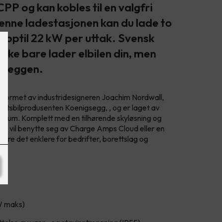
P og kan kobles til en valgfri
enne ladestasjonen kan du lade to
opptil 22 kW per uttak. Svensk
ikke bare lader elbilen din, men
å veggen.
formet av industridesigneren Joachim Nordwall,
portsbilprodusenten Koenigsegg, , og er laget av
nium. Komplett med en tilhørende skyløsning og
man vil benytte seg av Charge Amps Cloud eller en
jøre det enklere for bedrifter, borettslag og
W maks)