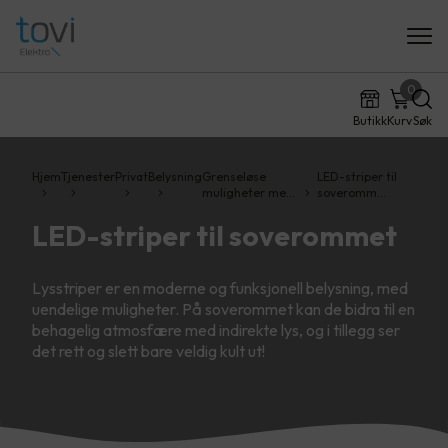
0
Butikk
Kurv
Søk
Hjem
Tjenester
Privat
Belysning
Grenseløse
LED-striper til
muligheter me…
soveromm…
LED-striper til soverommet
Lysstriper er en moderne og funksjonell belysning, med
uendelige muligheter. På soverommet kan de bidra til en
behagelig atmosfære med indirekte lys, og i tillegg ser
det rett og slett bare veldig kult ut!