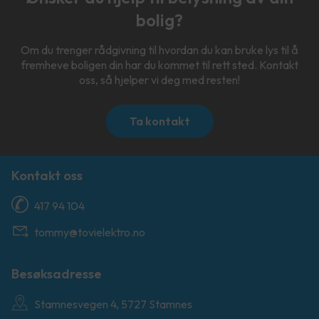
bolig?
Om du trenger rådgivning til hvordan du kan bruke lys til å
fremheve boligen din har du kommet til rett sted. Kontakt
oss, så hjelper vi deg med resten!
Ta kontakt
Kontakt oss
417 94 104
tommy@tovielektro.no
Besøksadresse
Stamnesvegen 4, 5727 Stamnes