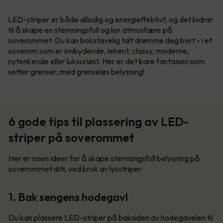
LED-striper er både allsidig og energieffektivt, og det bidrar
til å skape en stemningsfull og lun atmosfære på
soverommet. Du kan bokstavelig talt drømme deg bort - i et
soverom som er innbydende, lekent, classy, moderne,
nytenkende eller luksuriøst. Her er det bare fantasien som
setter grenser, med grenseløs belysning!
6 gode tips til plassering av LED-
striper på soverommet
Her er noen ideer for å skape stemningsfull belysning på
soverommet ditt, ved bruk av lysstriper:
1. Bak sengens hodegavl
Du kan plassere LED-striper på baksiden av hodegavelen til