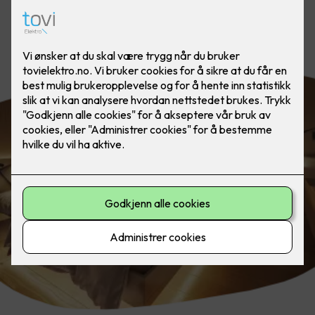
Slapp av og trekk deg tilbake, til en
stemningsfull atmosfære.