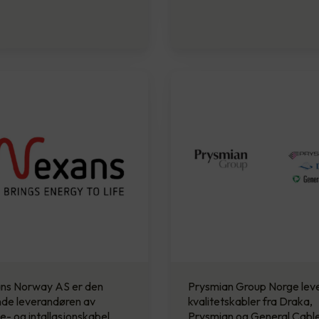
ns Norway AS er den
Prysmian Group Norge lev
nde leverandøren av
kvalitetskabler fra Draka,
- og intallasjonskabel,
Prysmian og General Cable