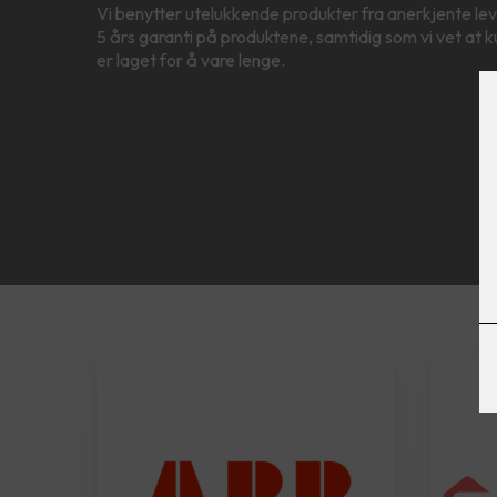
Vi benytter utelukkende produkter fra anerkjente leve
5 års garanti på produktene, samtidig som vi vet at
er laget for å vare lenge.