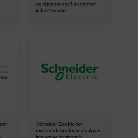
og vi jobber også en del mot
industrikunder.
erer
Schneider Electric har
markedets bredeste utvalg av
.
innovative løsninger til