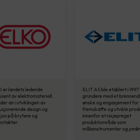
 er landets ledende
ELIT AS ble etablert i 1997
sent av elektromateriell.
gründere med et brennen
der an i utviklingen av
ønske og engasjement for
usjonerende design og
fremskaffe og utvikle prod
jon på brytere og
innenfor et nisjepreget
ontakter.
produktområde som
måleinstrumenter og jordi