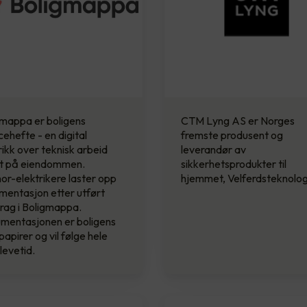
gmappa er boligens
CTM Lyng AS er Norges
cehefte - en digital
fremste produsent og
rikk over teknisk arbeid
leverandør av
rt på eiendommen.
sikkerhetsprodukter til
or-elektrikere laster opp
hjemmet, Velferdsteknolog
entasjon etter utført
rag i Boligmappa.
mentasjonen er boligens
papirer og vil følge hele
levetid.