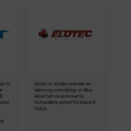
 av to
Elotec er totalleverandør av
de
alarm og overvåking. Vi tilbyr
 å
sikkerhet via autoriserte
ukter
forhandlere spredt fra Island til
Dubai.
ng.