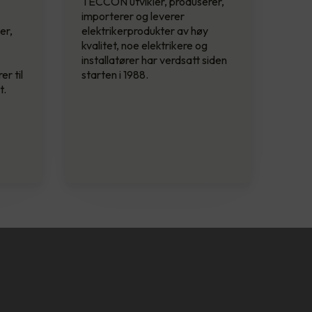
TECCON utvikler, produserer,
importerer og leverer
er,
elektrikerprodukter av høy
kvalitet, noe elektrikere og
installatører har verdsatt siden
er til
starten i 1988.
t.