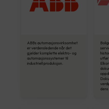
ABBs automasjonsvirksomhet
Boli
er verdensledende når det
servi
gjelder komplette elektro- og
histo
automasjonssystemer til
utfø
industriell produksjon.
Elkon
dokum
oppd
Doku
verdi
dens 