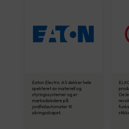
Eaton Electric AS dekker hele
ELKO
spekteret av materiell og
produ
styringssystemer og er
De le
markedsledere på
revol
jordfeilautomater til
funks
sikringsskapet.
stikk