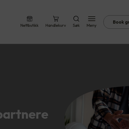
Book g
Nettbutikk
Handlekurv
Søk
Meny
partnere