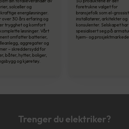
att din totalleverandør av
SG produktene er det
rier, solceller og
foretrukne valget for
raftige energiløsninger.
bransjefolk som el-grossist
r over 30 års erfaring og
installatører, arkitekter og
er trygghet og komfort
konsulenter. Selskapet har
omplette løsninger. Vårt
spesialisert seg på armatur
ment omfatter batterier,
hjem- og prosjektmarkede
lleanlegg, aggregater og
mer – skreddersydd for
er, båter, hytter, boliger,
ngsbygg og kjøretøy.
Trenger du elektriker?