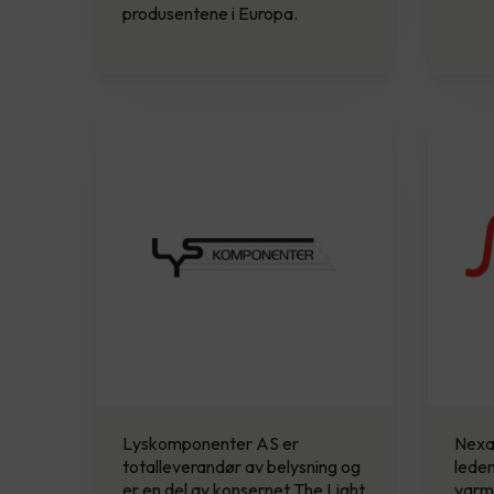
produsentene i Europa.
Lyskomponenter AS er
Nexa
totalleverandør av belysning og
lede
er en del av konsernet The Light
varme