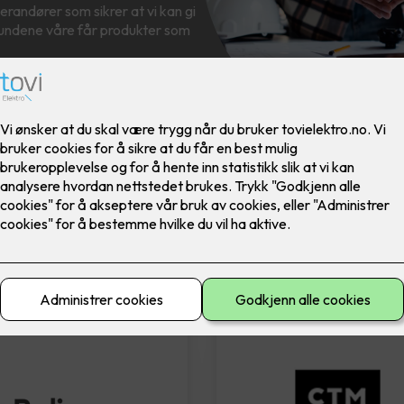
randører som sikrer at vi kan gi
 kundene våre får produkter som