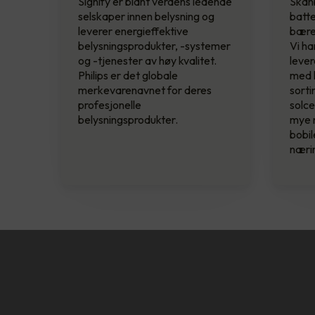
Signify er blant verdens ledende
Skanb
selskaper innen belysning og
batte
leverer energieffektive
bærek
belysningsprodukter, -systemer
Vi ha
og -tjenester av høy kvalitet.
lever
Philips er det globale
med k
merkevarenavnet for deres
sorti
profesjonelle
solce
belysningsprodukter.
mye 
bobil
næri